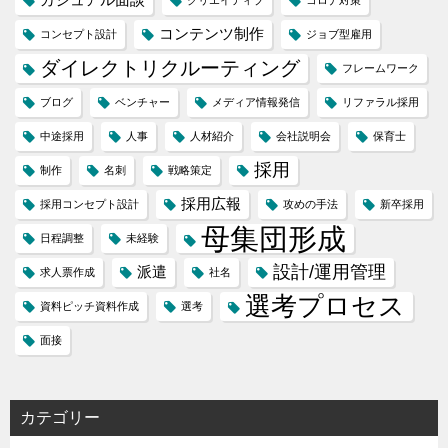
カジュアル面談
クリエイティブ
コロナ対策
コンテンツ制作
コンセプト設計
ジョブ型雇用
ダイレクトリクルーティング
フレームワーク
ブログ
ベンチャー
メディア情報発信
リファラル採用
中途採用
人事
人材紹介
会社説明会
保育士
採用
制作
名刺
戦略策定
採用広報
採用コンセプト設計
攻めの手法
新卒採用
母集団形成
日程調整
未経験
設計/運用管理
派遣
求人票作成
社名
選考プロセス
資料ピッチ資料作成
選考
面接
カテゴリー