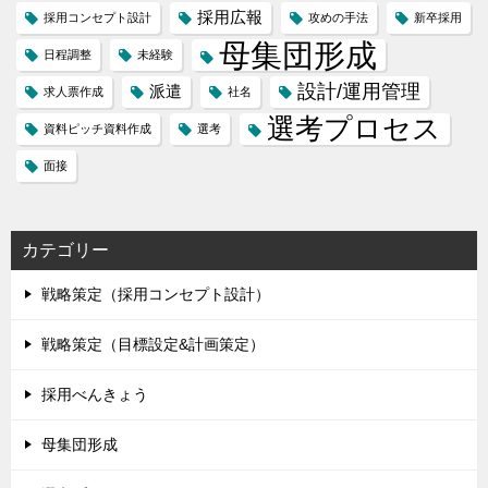
採用広報
採用コンセプト設計
攻めの手法
新卒採用
母集団形成
日程調整
未経験
設計/運用管理
派遣
求人票作成
社名
選考プロセス
資料ピッチ資料作成
選考
面接
カテゴリー
戦略策定（採用コンセプト設計）
戦略策定（目標設定&計画策定）
採用べんきょう
母集団形成