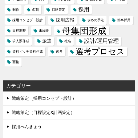
採用
制作
名刺
戦略策定
採用広報
採用コンセプト設計
攻めの手法
新卒採用
母集団形成
日程調整
未経験
設計/運用管理
派遣
求人票作成
社名
選考プロセス
資料ピッチ資料作成
選考
面接
カテゴリー
戦略策定（採用コンセプト設計）
戦略策定（目標設定&計画策定）
採用べんきょう