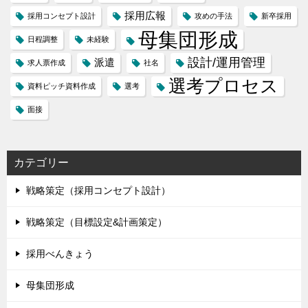
採用広報
採用コンセプト設計
攻めの手法
新卒採用
母集団形成
日程調整
未経験
設計/運用管理
派遣
求人票作成
社名
選考プロセス
資料ピッチ資料作成
選考
面接
カテゴリー
戦略策定（採用コンセプト設計）
戦略策定（目標設定&計画策定）
採用べんきょう
母集団形成