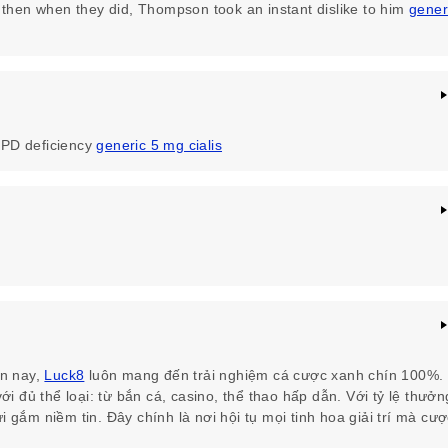
, then when they did, Thompson took an instant dislike to him
gener
PD deficiency
generic 5 mg cialis
ện nay,
Luck8
luôn mang đến trải nghiệm cá cược xanh chín 100%.
ới đủ thể loại: từ bắn cá, casino, thể thao hấp dẫn. Với tỷ lệ thưởn
 gắm niềm tin. Đây chính là nơi hội tụ mọi tinh hoa giải trí mà cư