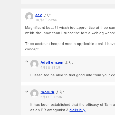
aev
より:
10月3日 23:54
Magnificent beat ! I wissh too apprentice at thee 
webb site, how caan i subscribe forr a weblog websi
Thee accfount heoped mee a applicable deal. I have b
concept
Adell ernzen
より:
4月3日 23:19
I ussed too be able to find good info from your co
roorurb
より:
5月17日 12:36
It has been established that the efficacy of Tam ag
as an ER antagonist 3
cialis buy