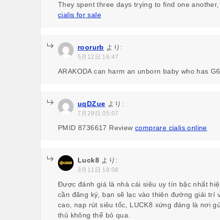
They spent three days trying to find one another
cialis for sale
roorurb
より:
5月12日 16:47
ARAKODA can harm an unborn baby who has G6
uqDZue
より:
7月29日 05:07
PMID 8736617 Review
comprare cialis online
Luck8
より:
3月11日 18:08
Được đánh giá là nhà cái siêu uy tín bậc nhất hi
cần đăng ký, bạn sẽ lạc vào thiên đường giải trí v
cao, nạp rút siêu tốc, LUCK8 xứng đáng là nơi gửi
thủ không thể bỏ qua.