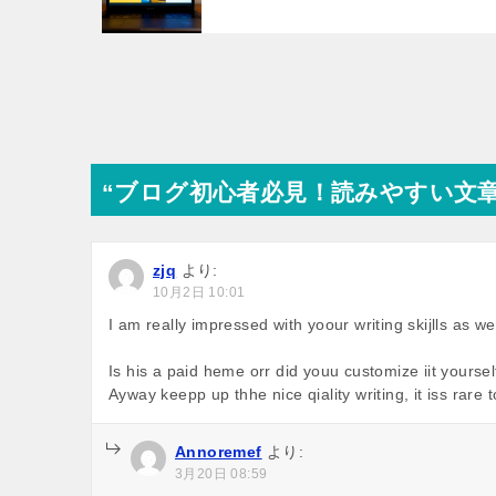
投
稿
ナ
“ブログ初心者必見！読みやすい文章
ビ
ゲ
ー
zjq
より:
10月2日 10:01
シ
I am really impressed with yoour writing skijlls as we
ョ
Is his a paid heme orr did youu customize iit yoursel
ン
Ayway keepp up thhe nice qiality writing, it iss rare
Annoremef
より:
3月20日 08:59