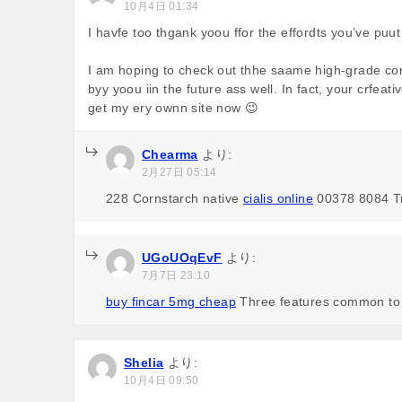
10月4日 01:34
I havfe too thgank yoou ffor the effordts you’ve puut 
I am hoping to check out thhe saame high-grade co
byy yoou iin the future ass well. In fact, your crfeat
get my ery ownn site now 😉
Chearma
より:
2月27日 05:14
228 Cornstarch native
cialis online
00378 8084 Tr
UGoUOqEvF
より:
7月7日 23:10
buy fincar 5mg cheap
Three features common to t
Shelia
より:
10月4日 09:50