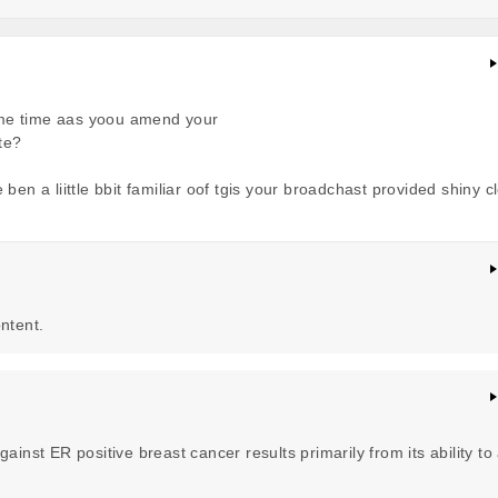
same time aas yoou amend your
te?
en a liittle bbit familiar oof tgis your broadchast provided shiny c
ntent.
ainst ER positive breast cancer results primarily from its ability to