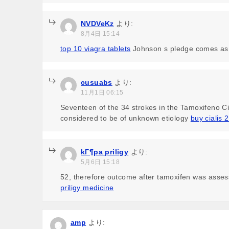
NVDVeKz
より:
8月4日 15:14
top 10 viagra tablets
Johnson s pledge comes as 
cusuabs
より:
11月1日 06:15
Seventeen of the 34 strokes in the Tamoxifeno C
considered to be of unknown etiology
buy cialis
kГ¶pa priligy
より:
5月6日 15:18
52, therefore outcome after tamoxifen was asses
priligy medicine
amp
より: