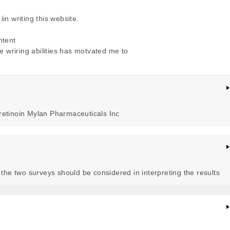
iin writing this website.
ntent
ive wriring abilities has motvated me to
etinoin Mylan Pharmaceuticals Inc
he two surveys should be considered in interpreting the results