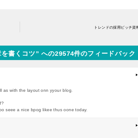
トレンドの採用ピッチ資
を書くコツ” への29574件のフィードバック
ll as with the layout onn yyour blog.
f?
 too seee a nice bpog likee thus oone today.