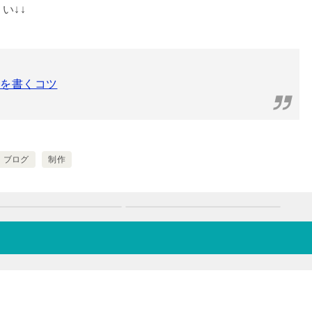
い↓↓
章を書くコツ
ブログ
制作