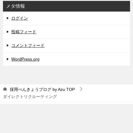
メタ情報
ログイン
投稿フィード
コメントフィード
WordPress.org
採用べんきょうブログ by Azu
TOP
ダイレクトリクルーティング
TOPへ
シェア
© 2020 採用べんきょうブログ by Azu / Weaver Co.,Ltd.