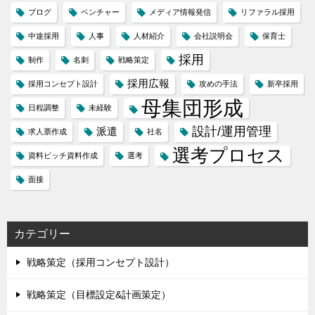
ブログ
ベンチャー
メディア情報発信
リファラル採用
中途採用
人事
人材紹介
会社説明会
保育士
採用
制作
名刺
戦略策定
採用広報
採用コンセプト設計
攻めの手法
新卒採用
母集団形成
日程調整
未経験
設計/運用管理
派遣
求人票作成
社名
選考プロセス
資料ピッチ資料作成
選考
面接
カテゴリー
戦略策定（採用コンセプト設計）
戦略策定（目標設定&計画策定）