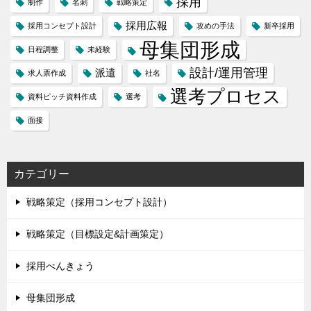
採用
制作
名刺
戦略策定
採用広報
採用コンセプト設計
攻めの手法
新卒採用
母集団形成
日程調整
未経験
設計/運用管理
派遣
求人票作成
社名
選考プロセス
資料ピッチ資料作成
選考
面接
カテゴリー
戦略策定（採用コンセプト設計）
戦略策定（目標設定&計画策定）
採用べんきょう
母集団形成