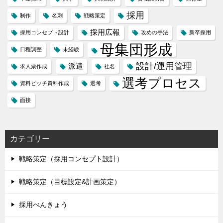
採用
制作
名刺
戦略策定
採用広報
採用コンセプト設計
攻めの手法
新卒採用
母集団形成
日程調整
未経験
設計/運用管理
派遣
求人票作成
社名
選考プロセス
資料ピッチ資料作成
選考
面接
カテゴリー
戦略策定（採用コンセプト設計）
戦略策定（目標設定&計画策定）
採用べんきょう