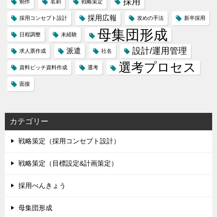
採用
制作
名刺
戦略策定
採用広報
採用コンセプト設計
攻めの手法
新卒採用
母集団形成
日程調整
未経験
設計/運用管理
派遣
求人票作成
社名
選考プロセス
資料ピッチ資料作成
選考
面接
カテゴリー
戦略策定（採用コンセプト設計）
戦略策定（目標設定&計画策定）
採用べんきょう
母集団形成